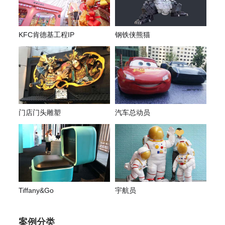
KFC肯德基工程IP
钢铁侠熊猫
门店门头雕塑
汽车总动员
Tiffany&Go
宇航员
案例分类